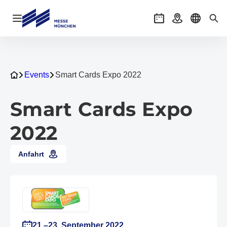
Navigation öffnen
Veranstaltungen
Anreise
Sprache 
Suc
Events
Smart Cards Expo 2022
Smart Cards Expo
2022
Anfahrt
21.–23. September 2022