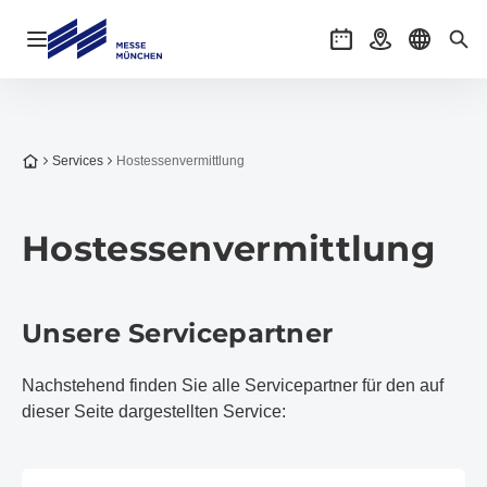
Navigation öffnen
Veranstaltungen
Anreise
Sprache 
Suc
Zur Startseite
Services
Hostessen­vermittlung
Hostessen­vermittlung
Unsere Servicepartner
Nachstehend finden Sie alle Servicepartner für den auf
dieser Seite dargestellten Service: