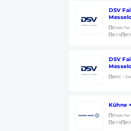
DSV Fa
Messelo
Trade Fai
CCN
IC
DSV Fa
Messelo
MOC – Eve
Kühne +
Trade Fai
CCN
IC